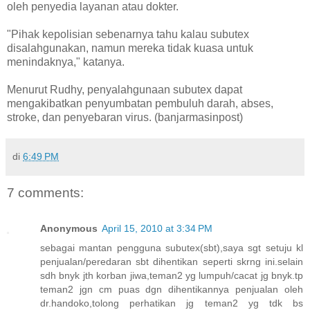
oleh penyedia layanan atau dokter.
"Pihak kepolisian sebenarnya tahu kalau subutex
disalahgunakan, namun mereka tidak kuasa untuk
menindaknya," katanya.
Menurut Rudhy, penyalahgunaan subutex dapat
mengakibatkan penyumbatan pembuluh darah, abses,
stroke, dan penyebaran virus. (banjarmasinpost)
di
6:49 PM
7 comments:
Anonymous
April 15, 2010 at 3:34 PM
sebagai mantan pengguna subutex(sbt),saya sgt setuju kl
penjualan/peredaran sbt dihentikan seperti skrng ini.selain
sdh bnyk jth korban jiwa,teman2 yg lumpuh/cacat jg bnyk.tp
teman2 jgn cm puas dgn dihentikannya penjualan oleh
dr.handoko,tolong perhatikan jg teman2 yg tdk bs