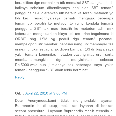
beraktifitas dgn normal krn tdk memakai SBT.alangkah lebih
baiknya sebelum dihentikannya penjualan SBT teman2
pengguna SBT diarahkan utk beralih ke terapi metadon yg
lbh kecil resikonnya.saya pernah mengajak beberapa
teman utk beralih ke metadon,tp yg jd kendala teman2
pengguna SBT tdk mau beralih ke metadon adlh mrk
keberatan mengeluarkan biaya utk tes urine.bagaimana kl
ORBIT sbg LSM yg peduli dgn teman2 pecandu
mempelopori utk memberi bantuan uang utk membayar tes
urine,mungkin setiap anak diberi bantuan 1/3 dr biaya.saya
yakin teman2 komunitas metadon pasti jg mau urun serta
membantu,mungkin dgn menyisihkan sebesar
Rp.5000.walaupun jumlahnya tdk seberapa saya yakin
teman2 pengguna S.BT akan lebih berminat
Reply
Orbit
April 22, 2010 at 9:08 PM
Dear Anonymous,kami tidak menghendaki layanan
Buprenorfin ini di tutup, melainkan layanan di berikan
secara prosedural. Layanan Buprenorfin masih tersedia di