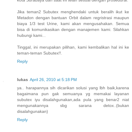
kota Surabaya dan saat ini telah sesuai dengan prosedural.
Jika teman2 Subutex menghendaki untuk beralih ikut ke
Metadon dengan bantuan Orbit dalam regristrasi maupun
biaya 1/3 test Urine, kami akan mengusahakan. Semua
bisa di komunikasikan dengan manajemen kami. Silahkan
hubungi kami...
Tinggal, ini merupakan pilihan, kami kembalikan hal ini ke
teman-teman Subutex!!.
Reply
lukas
April 26, 2010 at 5:18 PM
ya.. harapannya sih dicarikan solusi yang lbh baik,karena
bagaimana pun gak semuanya yg memakai layanan
subutex iyu disalahgunakan,ada pula yang benar2 niat
mengunakannya sbg sarana detox..(bukan
disalahgunakan)
Reply