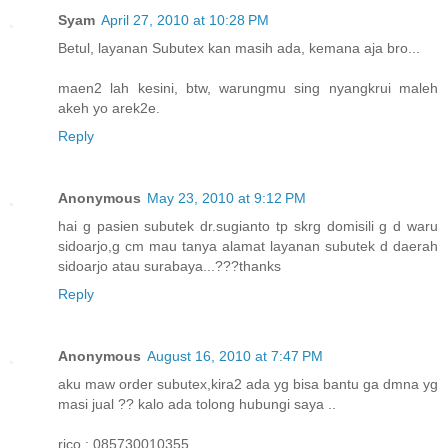
Syam
April 27, 2010 at 10:28 PM
Betul, layanan Subutex kan masih ada, kemana aja bro...
maen2 lah kesini, btw, warungmu sing nyangkrui maleh
akeh yo arek2e.
Reply
Anonymous
May 23, 2010 at 9:12 PM
hai g pasien subutek dr.sugianto tp skrg domisili g d waru
sidoarjo,g cm mau tanya alamat layanan subutek d daerah
sidoarjo atau surabaya...???thanks
Reply
Anonymous
August 16, 2010 at 7:47 PM
aku maw order subutex,kira2 ada yg bisa bantu ga dmna yg
masi jual ?? kalo ada tolong hubungi saya ..
rico : 085730010355