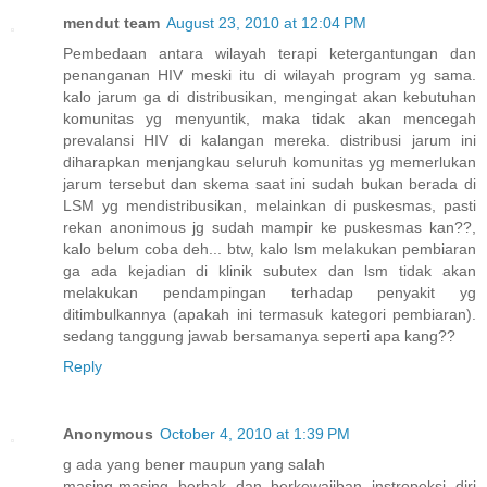
mendut team
August 23, 2010 at 12:04 PM
Pembedaan antara wilayah terapi ketergantungan dan
penanganan HIV meski itu di wilayah program yg sama.
kalo jarum ga di distribusikan, mengingat akan kebutuhan
komunitas yg menyuntik, maka tidak akan mencegah
prevalansi HIV di kalangan mereka. distribusi jarum ini
diharapkan menjangkau seluruh komunitas yg memerlukan
jarum tersebut dan skema saat ini sudah bukan berada di
LSM yg mendistribusikan, melainkan di puskesmas, pasti
rekan anonimous jg sudah mampir ke puskesmas kan??,
kalo belum coba deh... btw, kalo lsm melakukan pembiaran
ga ada kejadian di klinik subutex dan lsm tidak akan
melakukan pendampingan terhadap penyakit yg
ditimbulkannya (apakah ini termasuk kategori pembiaran).
sedang tanggung jawab bersamanya seperti apa kang??
Reply
Anonymous
October 4, 2010 at 1:39 PM
g ada yang bener maupun yang salah
masing-masing berhak dan berkewajiban instropeksi diri