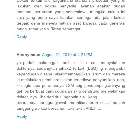
Dokter terkait lalu bagaimana standart prosedur yang di
lakukan oleh dokter penyedia layanan apakah sudah
mentaati peraturan yang semestinya. mungkin cukup ini
saja yang perlu saya katakan semoga ada jalan keluar
terbaik demi menyelamatkan aset bangsa yaitu generasi
muda..trima kasih..Tetap semangat.
Reply
Anonymous
August 21, 2010 at 4:21 PM
yo..podo2 salane,gak adil kl kita cm menyalahkan
dokternya sedangkan pihak2 terkait (LSM) jg mengambil
kepentingan disana misal:membagi2kan jarum dan mereka
jg melakukan pembiaran akan terjadinya penyuntikan..nah,
klo bgtu apa peranannya LSM sbg pendamping,artinya jg
gak bs berbuat banyak..malah skrg cendrung menyalahkan
dokter_nya...lha dari dulu ngapain aja...kang...
bicara soal tanggungjawab moralitas/peran sosial adalah
tanggungjwb kita bersama....wis..wis.. ANEH....
Reply