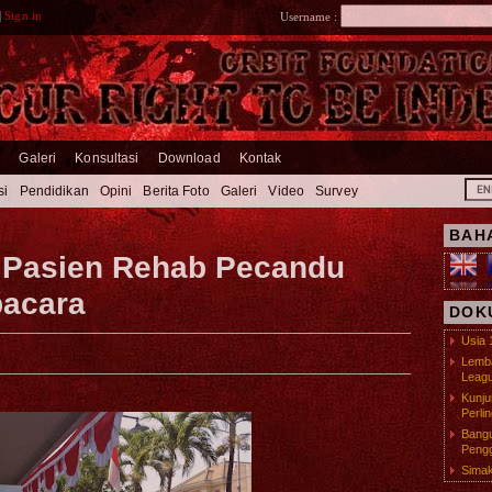
|
Sign in
Username :
m
Galeri
Konsultasi
Download
Kontak
si
Pendidikan
Opini
Berita Foto
Galeri
Video
Survey
BAH
, Pasien Rehab Pecandu
pacara
DOK
Usia 
Lemba
Leagu
Kunj
Perli
Bangu
Pengg
Simak