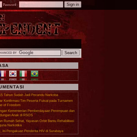
Password :
ASA
UMENTASI
15 Tahun Sudah Jadi Pecandu Narkoba
r Konfirmasi Tim Peserta Futsal pada Turnamen
e of Freedom
ungan Kementerian Pemberdayaan Perempuan dan
ndungan Anak di RSOS
n Rumah Sehat, Yayasan Orbit Bantu Rehabilitasi
una Narkotika
, ini Pengakuan Penderita HIV di Surabaya