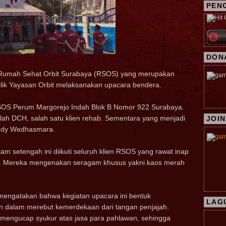
PEN
DON
 Rumah Sehat Orbit Surabaya (RSOS) yang merupakan
ilik Yayasan Orbit melaksanakan upacara bendera.
SOS Perum Margorejo Indah Blok B Nomor 922 Surabaya.
ah DCH, salah satu klien rehab. Sementara yang menjadi
JOIN
Rudy Wedhasmara.
am setengah ini diikuti seluruh klien RSOS yang rawat inap
S. Mereka mengenakan seragam khusus yakni kaos merah
engatakan bahwa kegiatan upacara ini bentuk
LAG
 dalam merebut kemerdekaan dari tangan penjajah.
h mengucap syukur atas jasa para pahlawan, sehingga