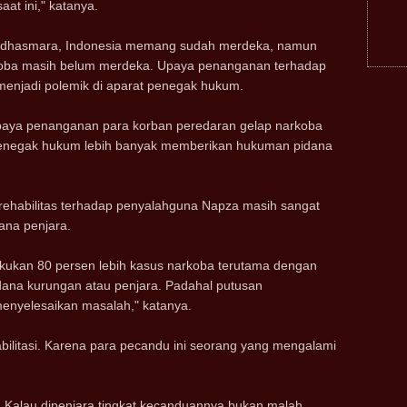
aat ini," katanya.
Wedhasmara, Indonesia memang sudah merdeka, namun
oba masih belum merdeka. Upaya penanganan terhadap
enjadi polemik di aparat penegak hukum.
paya penanganan para korban peredaran gelap narkoba
. Penegak hukum lebih banyak memberikan hukuman pidana
 rehabilitas terhadap penyalahguna Napza masih sangat
dana penjara.
 lakukan 80 persen lebih kasus narkoba terutama dengan
dana kurungan atau penjara. Padahal putusan
enyelesaikan masalah," katanya.
bilitasi. Karena para pecandu ini seorang yang mengalami
. Kalau dipenjara tingkat kecanduannya bukan malah