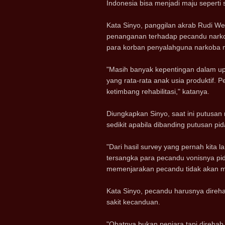
Indonesia bisa menjadi maju seperti s
Kata Sinyo, panggilan akrab Rudi 
penanganan terhadap pecandu nark
para korban penyalahguna narkoba m
"Masih banyak kepentingan dalam u
yang rata-rata anak usia produktif
ketimbang rehabilitasi," katanya.
Diungkapkan Sinyo, saat ini putusan
sedikit apabila dibanding putusan pi
"Dari hasil survey yang pernah kita
tersangka para pecandu vonisnya pi
memenjarakan pecandu tidak akan m
Kata Sinyo, pecandu harusnya direha
sakit kecanduan.
"Obatnya bukan penjara tapi direhab