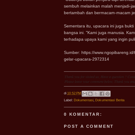
sembuh melainkan malah menjadi-ja
bertambah dan bermacam-macam jen
Sementara itu, upacara ini juga buk
bangsa ini. "Kami juga manusia. Kam
terhadapa upaya kami yang ingin puli
Sumber: https://www.ngopibareng.id/t
gelar-upacara-2972314
Thank you for visited us, Have a question ? Conta
Please leave your comment below. Thank you and
di
10:52 PM
Label:
Dokumentasi
,
Dokumentasi Berita
0 KOMENTAR:
POST A COMMENT