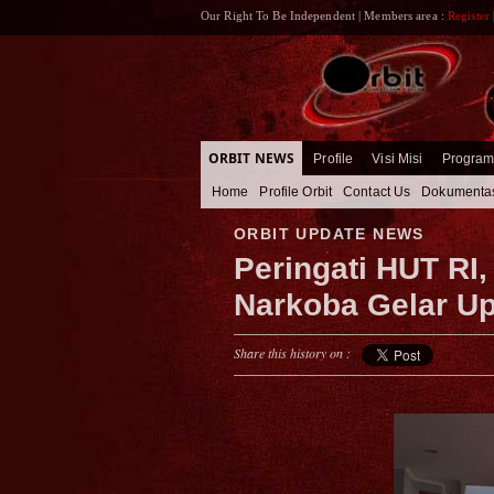
Our Right To Be Independent | Members area :
Register
ORBIT NEWS
Profile
Visi Misi
Progra
Home
Profile Orbit
Contact Us
Dokumenta
ORBIT UPDATE NEWS
Peringati HUT RI
Narkoba Gelar U
Share this history on :