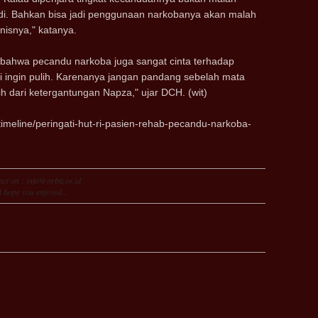
di. Bahkan bisa jadi penggunaan narkobanya akan malah
isnya," katanya.
ti bahwa pecandu narkoba juga sangat cinta terhadap
i ingin pulih. Karenanya jangan pandang sebelah mata
h dari ketergantungan Napza," ujar DCH. (wit)
imeline/peringati-hut-ri-pasien-rehab-pecandu-narkoba-
ct on : info@orbit.or.id
 hope you enjoyed...