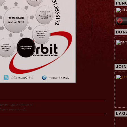
PEN
DON
JOIN
ct on : info@orbit.or.id
 hope you enjoyed...
LAG