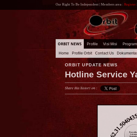
Our Right To Be Independent | Members area :
Register
ORBIT NEWS
Profile
Visi Misi
Progra
Home
Profile Orbit
Contact Us
Dokumenta
ORBIT UPDATE NEWS
Hotline Service Y
Share this history on :