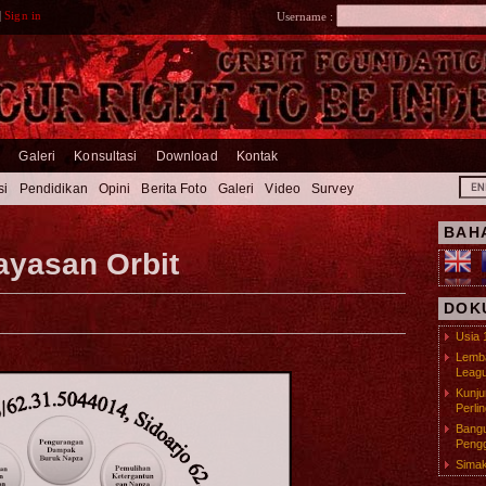
|
Sign in
Username :
m
Galeri
Konsultasi
Download
Kontak
si
Pendidikan
Opini
Berita Foto
Galeri
Video
Survey
BAH
ayasan Orbit
DOK
Usia 
Lemba
Leagu
Kunj
Perli
Bangu
Pengg
Simak