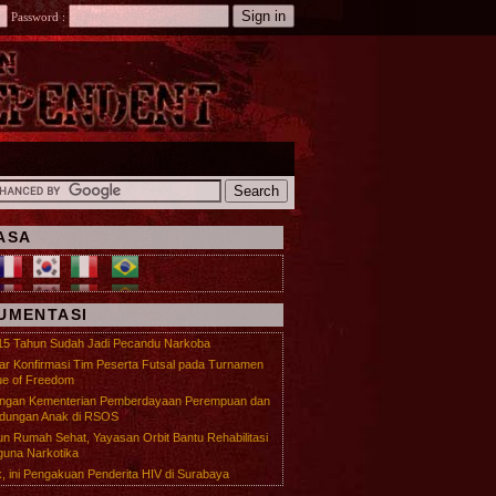
Password :
ASA
UMENTASI
15 Tahun Sudah Jadi Pecandu Narkoba
r Konfirmasi Tim Peserta Futsal pada Turnamen
e of Freedom
ungan Kementerian Pemberdayaan Perempuan dan
ndungan Anak di RSOS
n Rumah Sehat, Yayasan Orbit Bantu Rehabilitasi
una Narkotika
, ini Pengakuan Penderita HIV di Surabaya