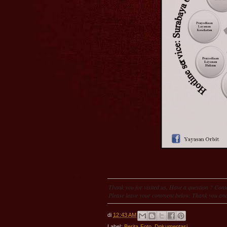
Thank you for visited us, Have a question ? Conta
Please leave your comment below. Thank you and
di
12:43 AM
Label:
Berita Foto
,
Dokumentasi