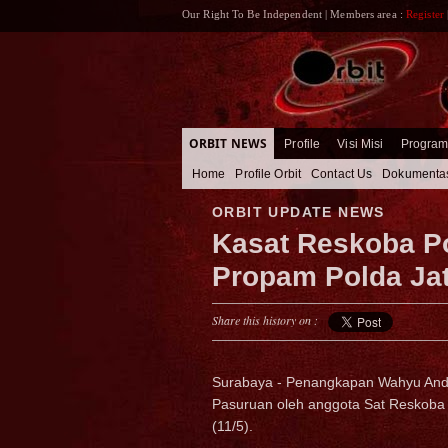
Our Right To Be Independent | Members area :
Register
ORBIT NEWS
Profile
Visi Misi
Progra
Home
Profile Orbit
Contact Us
Dokumenta
ORBIT UPDATE NEWS
Kasat Reskoba P
Propam Polda Ja
Share this history on :
Surabaya - Penangkapan Wahyu Andi 
Pasuruan oleh anggota Sat Reskoba 
(11/5).