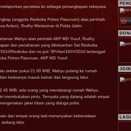
PEN
 melaporkan peristiwa itu sebagai penangkapan rekayasa.
angkap (anggota Reskoba Polres Pasuruan) atas perintah
Java Action), Rudhy Wedasmar di Polda Jatim.
DON
ahanan Wahyu atas perintah AKP MD Yusuf, Rudhy
kapan dan penahanan yang dikeluarkan Sat Reskoba
/2010/Reskoba dan no.pol: SP.Han/16/IV/2010 tertanggal
koba Polres Pasuruan, AKP MD Yusuf.
JOIN
lalu sekitar pukul 21.00 WIB, Wahyu pulang ke rumah
ian keduanya masuk kamar dan langsung tidur.
ul 02.45 WIB, ada orang yang mendatangi rumah Wahyu.
itri membukakan pintu. Ternyata yang datang adalah empat
mengenakan jaket hitam yang diduga polisi.
 satu dari empat orang tadi menanyakan keberadaan
LAG
sedang tidur.