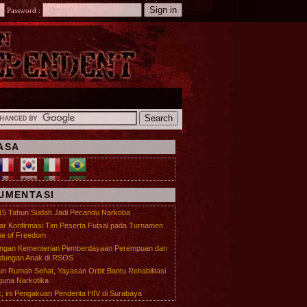
Password :
ASA
UMENTASI
15 Tahun Sudah Jadi Pecandu Narkoba
r Konfirmasi Tim Peserta Futsal pada Turnamen
e of Freedom
ungan Kementerian Pemberdayaan Perempuan dan
ndungan Anak di RSOS
n Rumah Sehat, Yayasan Orbit Bantu Rehabilitasi
una Narkotika
, ini Pengakuan Penderita HIV di Surabaya