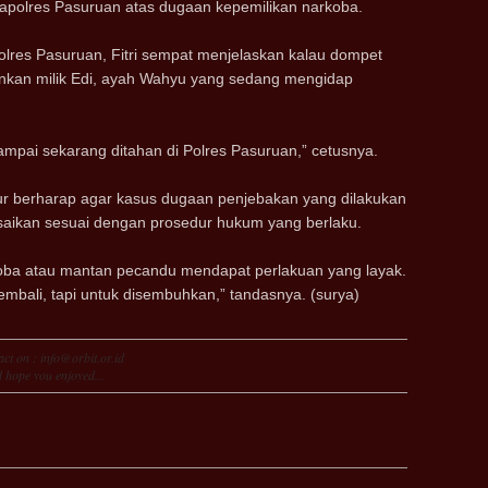
apolres Pasuruan atas dugaan kepemilikan narkoba.
lres Pasuruan, Fitri sempat menjelaskan kalau dompet
ainkan milik Edi, ayah Wahyu yang sedang mengidap
ampai sekarang ditahan di Polres Pasuruan,” cetusnya.
mur berharap agar kasus dugaan penjebakan yang dilakukan
esaikan sesuai dengan prosedur hukum yang berlaku.
oba atau mantan pecandu mendapat perlakuan yang layak.
embali, tapi untuk disembuhkan,” tandasnya. (surya)
ct on : info@orbit.or.id
 hope you enjoyed...