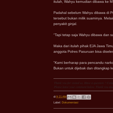
itulah, Wahyu kemudian dibawa ke M
Padahal sebelum Wahyu dibawa di Po
tersebut bukan milik suaminya. Mel
penyakit ginjal.
“Tapi tetap saja Wahyu dibawa dan s
Maka dari itulah pihak EJA Jawa Ti
anggota Polres Pasuruan bisa disel
“Kami berharap para pencandu nark
Bukan untuk dijebak dan ditangkap k
Thank you for visited us, Have a question ? Conta
Please leave your comment below. Thank you and
di
9:21 AM
Label:
Dokumentasi