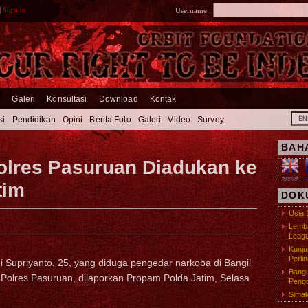
|
Sign in
Username :
m
Galeri
Konsultasi
Download
Kontak
si
Pendidikan
Opini
Berita Foto
Galeri
Video
Survey
BAH
olres Pasuruan Diadukan ke
tim
DOK
Usia 
Lemba
Leagu
Kunj
Perli
Supriyanto, 25, yang diduga pengedar narkoba di Bangil
Bangu
Polres Pasuruan, dilaporkan Propam Polda Jatim, Selasa
Pengg
Simak