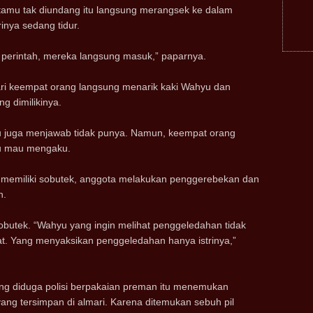
 tamu tak diundang itu langsung merangsek ke dalam
inya sedang tidur.
 perintah, mereka langsung masuk,” paparnya.
ari keempat orang langsung menarik kaki Wahyu dan
 dimilikinya.
u juga menjawab tidak punya. Namun, keempat orang
yu mau mengaku.
k memiliki sobutek, anggota melakukan penggerebekan dan
h.
obutek. “Wahyu yang ingin melihat penggeledahan tidak
pat. Yang menyaksikan penggeledahan hanya istrinya,”
g diduga polisi berpakaian preman itu menemukan
ang tersimpan di almari. Karena ditemukan sebuh pil