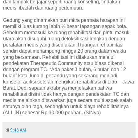
dan tampak berjajar seperti ruang konseling, tindakan
medis, ibadah dan ruang pertemuan.
Gedung yang dinamakan puri mitra permata harapan ini
memiliki luas kurang lebih ¼ besar lapangan sepak bola.
Sebelum memasuki ke ruang rehabilitasi dari pintu masuk
utara akan disuguhi ruang detoksifikasi lengkap dengan
peralatan medis yang disediakan. Ruangan rehabilitasi
sendiri dapat menampung hingga 20 orang dalam waktu
yang bersamaan. Rehabilitasi ini dilakukan melalui
pendekatan Therapeutic Community atau biasa dikenal
dengan program TC. “Ada paket 3 bulan, 6 bulan dan 12
bulan” kata Junaidi pecandu yang sekarang menjadi
konselor adiksi setelah mengikuti rehabilitasi di Lido – Jawa
Barat. Dedi sapaan akrabnya menjelaskan bahwa
rehabilitasi disini tidak hanya dengan pendekatan TC dan
medis melainkan ditawarkan juga secara multi aspek salah
satunya olah raga, sedangkan untuk biaya rehabilitasinya
(ALL IN) sebesar Rp 30.000 per/hari. (SINyo)
di
9:43 AM