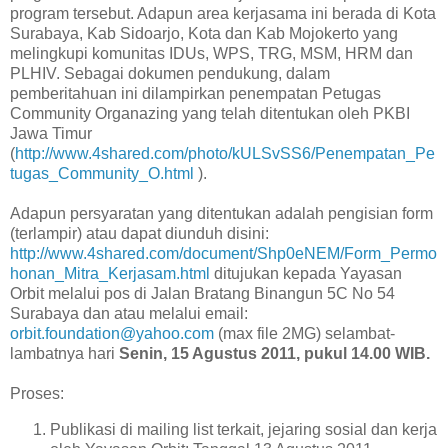
program tersebut. Adapun area kerjasama ini berada di Kota
Surabaya, Kab Sidoarjo, Kota dan Kab Mojokerto yang
melingkupi komunitas IDUs, WPS, TRG, MSM, HRM dan
PLHIV. Sebagai dokumen pendukung, dalam
pemberitahuan ini dilampirkan penempatan Petugas
Community Organazing yang telah ditentukan oleh PKBI
Jawa Timur
(
http://www.4shared.com/photo/kULSvSS6/Penempatan_Pe
tugas_Community_O.html
).
Adapun persyaratan yang ditentukan adalah pengisian form
(terlampir) atau dapat diunduh disini:
http://www.4shared.com/document/Shp0eNEM/Form_Permo
honan_Mitra_Kerjasam.html
ditujukan kepada Yayasan
Orbit melalui pos di Jalan Bratang Binangun 5C No 54
Surabaya dan atau melalui email:
orbit.foundation@yahoo.com
(max file 2MG) selambat-
lambatnya hari
Senin, 15 Agustus 2011, pukul 14.00 WIB.
Proses:
Publikasi di mailing list terkait, jejaring sosial dan kerja